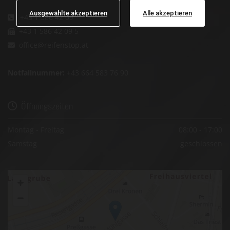
Ausgewählte akzeptieren
Alle akzeptieren
+43 1 586 42 09

+43 1 586 42 09 5

office@reifenstop.at

Notfallnummer:
+43 664 583 76 90
Öffnungszeiten

Montag - Freitag
08:00 - 17:00
Samstag
geschlossen