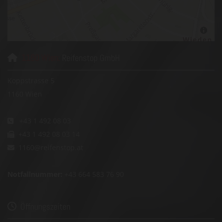
1160 Wien:
Reifenstop GmbH

Koppstrasse 5
1160 Wien
+43 1 492 08 03

+43 1 492 08 03 14

1160@reifenstop.at

Notfallnummer
:
+43 664 583 76 90
Öffnungszeiten
