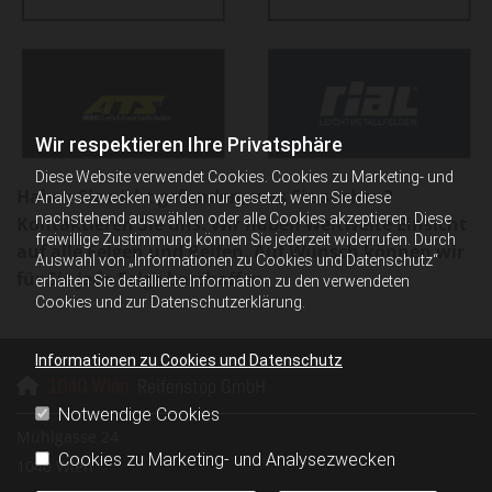
Wir respektieren Ihre Privatsphäre
Diese Website verwendet Cookies. Cookies zu Marketing- und
Haben Sie nicht gefunden, was Sie suchen?
Analysezwecken werden nur gesetzt, wenn Sie diese
nachstehend auswählen oder alle Cookies akzeptieren. Diese
Kontaktieren Sie uns. Wir haben weltweite Einsicht
freiwillige Zustimmung können Sie jederzeit widerrufen. Durch
auf alle Felgen und Reifen. Auf Wunsch können wir
Auswahl von „Informationen zu Cookies und Datenschutz“
für Sie jede Felge beschaffen.
erhalten Sie detaillierte Information zu den verwendeten
Cookies und zur Datenschutzerklärung.
Informationen zu Cookies und Datenschutz
1040 Wien:
Reifenstop GmbH

Notwendige Cookies
Mühlgasse 24
Cookies zu Marketing- und Analysezwecken
1040 Wien