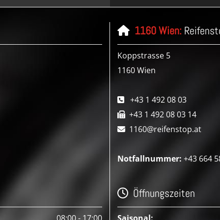
1160 Wien:
Reifens

Koppstrasse 5
1160 Wien
+43 1 492 08 03

+43 1 492 08 03 14

1160@reifenstop.at

Notfallnummer
:
+43 664 5
Öffnungszeiten

08:00 - 17:00
Saisonal: