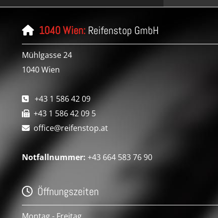
1040 Wien:
Reifenstop GmbH

Mühlgasse 24
1040 Wien
+43 1 586 42 09

+43 1 586 42 09 5

office@reifenstop.at

Notfallnummer:
+43 664 583 76 90
Öffnungszeiten

Montag - Freitag